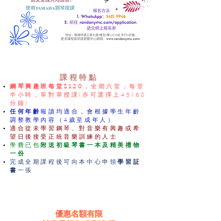
課程特點
鋼琴興趣班每堂
$120
，全期六堂，每堂
半小時，單對單授課(亦可選擇上45/60
分鐘)
任何年齡
報讀均適合，會根據學生年齡
調整教學內容（4歲至成年
人）
適合從未學習鋼琴、對音樂有興趣或希
望日後接受正統音樂訓練的人士
學費已包
附
送初級琴書一本及精美禮物
一份
完成全期課程後可向本中心申領
學習証
書
一張
​優惠名額有限