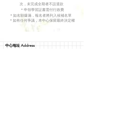
次，未完成全期者不設退款
＊申領學習証書需付行政費
＊如名額爆滿，報名者將列入候補名單
＊如有任何爭議，本中心保留最終決定權
​中心地址 Address
​觀塘道404號時運工業大廈1樓E28室
(觀塘港鐵A2 APM出口 步行3分鐘)
E28, 1/F, Selwyn Factory Building, No. 404
Kwun Tong Road, Kowloon
​(Kwun Tong MTR Exit A2 APM)​
琴室開放時間
Opening Hours for Music Rooms
每日：8 am - 12 am (午夜)
Everyday：8 am - 12 am (midnight)
客戶服務時間 Customer Service