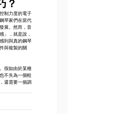
巧？
控制力度的電子
鋼琴家們在當代
發展。然而，音
感」，就是說，
感到與真的鋼琴
件與複製的關
。假如由於某種
也不失為一個較
，還需要一個調