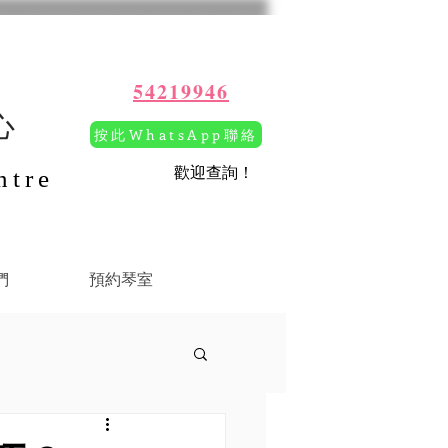
54219946
心
按此WhatsApp聯絡
​歡迎查詢！
ntre
們
預約琴室