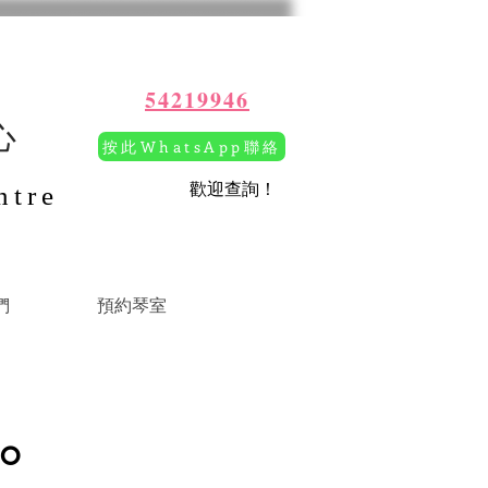
54219946
心
按此WhatsApp聯絡
​歡迎查詢！
ntre
們
預約琴室
o