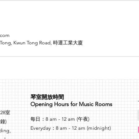
.com
n Tong, Kwun Tong Road, 時運工業大廈
琴室開放時間
Opening Hours for Music Rooms
28室
每日：8 am - 12 am (午夜)
鐘)
Everyday：8 am - 12 am (midnight)
ding,