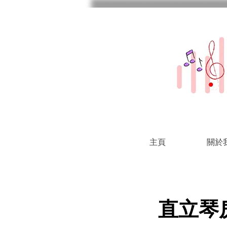
主頁
關於
直立琴房 -