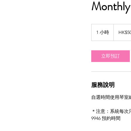
Monthly
500
港
1 小時
1
HK$5
元
小
立即預訂
服務說明
自選時間使用琴室
＊注意：系統每次只
9946 預約時間